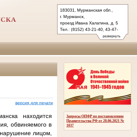
183031, Мурманская обл.,
г. Мурманск,
НСКА
проезд Ивана Халатина, д. 5
Тел.: (8152) 43-21-40, 43-47-
47 (ф)
развернуть
len.mrm@sudrf.ru
версия для печати
манска находится
Запросы ОПФР по постановлению
Правительства РФ от 28.06.2021 №
ия, обвиняемого в
1037
– нарушение лицом,