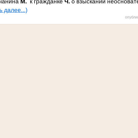
нчанина
М.
к гражданке
Ч.
о взыскании неосноват
ь далее...)
опубли