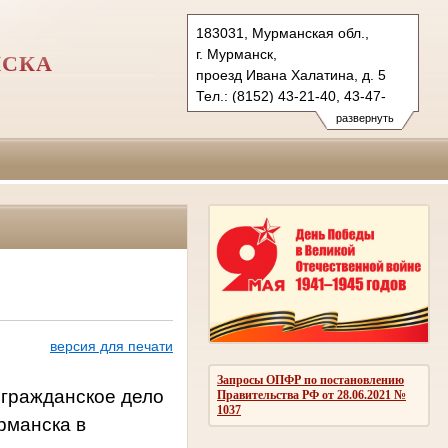
183031, Мурманская обл.,
г. Мурманск,
НСКА
проезд Ивана Халатина, д. 5
Тел.: (8152) 43-21-40, 43-47-
47 (ф)
развернуть
len.mrm@sudrf.ru
версия для печати
Запросы ОПФР по постановлению
ражданское дело
Правительства РФ от 28.06.2021 №
1037
рманска в