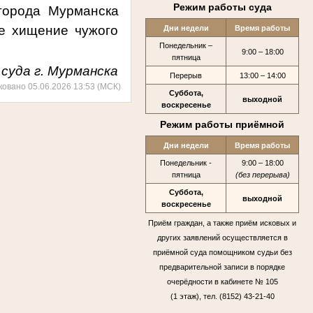
Режим работы суда
города Мурманска
ое хищение чужого
Дни недели
Время работы
Понедельник –
9:00 – 18:00
пятница
суда г. Мурманска
Перерыв
13:00 – 14:00
ковано 05.06.2026 13:53 (МСК)
Суббота,
выходной
воскресенье
Режим работы приёмной
Дни недели
Время работы
Понедельник -
9:00 – 18:00
пятница
(без перерыва)
Суббота,
выходной
воскресенье
Приём граждан, а также приём исковых и
других заявлений осуществляется в
приёмной суда помощником судьи без
предварительной записи в порядке
очерёдности в кабинете № 105
(1 этаж), тел. (8152) 43-21-40