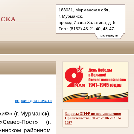
183031, Мурманская обл.,
г. Мурманск,
НСКА
проезд Ивана Халатина, д. 5
Тел.: (8152) 43-21-40, 43-47-
47 (ф)
развернуть
len.mrm@sudrf.ru
версия для печати
иФ» (г. Мурманск),
Запросы ОПФР по постановлению
Правительства РФ от 28.06.2021 №
Север-Пост»
(г.
1037
инском районном