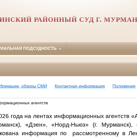
ИНСКИЙ РАЙОННЫЙ СУД Г. МУРМА
РИАЛЬНАЯ ПОДСУДНОСТЬ
убликации, обзоры СМИ
Контактная информация
Положения
формационных агентств
026 года
на лентах информационных агентств «А
рманск), «Дзен», «Норд-Ньюз»
(г. Мурманск),
«
икована информация
по
рассмотренному в
Лен