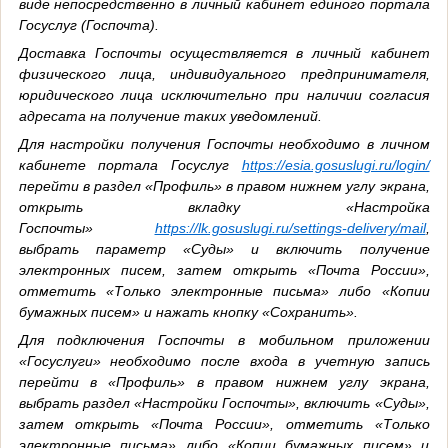
виде непосредственно в личный кабинет единого портала
Госуслуг (Госпочта).
Доставка Госпочты осуществляется в личный кабинет
физического лица, индивидуального предпринимателя,
юридического лица исключительно при наличии согласия
адресата на получение таких уведомлений.
Для настройки получения Госпочты необходимо в личном
кабинете портала Госуслуг
https://esia.gosuslugi.ru/login/
перейти в раздел «Профиль» в правом нижнем углу экрана,
открыть вкладку «Настройка
Госпочты»
https://lk.gosuslugi.ru/settings-delivery/mail
,
выбрать параметр «Суды» и включить получение
электронных писем, затем открыть «Почта России»,
отметить «Только электронные письма» либо «Копии
бумажных писем» и нажать кнопку «Сохранить».
Для подключения Госпочты в мобильном приложении
«Госуслуги» необходимо после входа в учетную запись
перейти в «Профиль» в правом нижнем углу экрана,
выбрать раздел «Настройки Госпочты», включить «Суды»,
затем открыть «Почта России», отметить «Только
электронные письма» либо «Копии бумажных писем» и